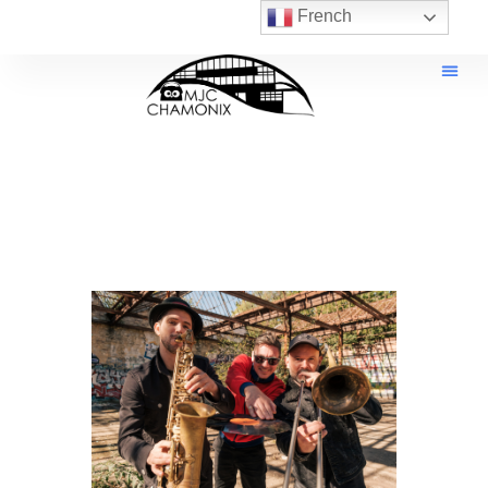
French
MJC de Chamonix