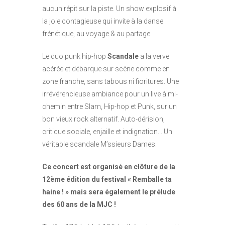
aucun répit sur la piste. Un show explosif à
la joie contagieuse qui invite à la danse
frénétique, au voyage & au partage.
Le duo punk hip-hop
Scandale
a la verve
acérée et débarque sur scène comme en
zone franche, sans tabous ni fioritures. Une
irrévérencieuse ambiance pour un live à mi-
chemin entre Slam, Hip-hop et Punk, sur un
bon vieux rock alternatif. Auto-dérision,
critique sociale, enjaille et indignation… Un
véritable scandale M’ssieurs Dames.
Ce concert est organisé en clôture de la
12ème édition du festival « Remballe ta
haine ! » mais sera également le prélude
des 60 ans de la MJC !